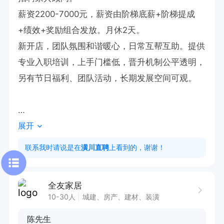
薪资2200-7000元，薪资由阶梯底薪+阶梯提成
+绩效+奖励组合发放。月休2天。

新开店，团队氛围和谐暖心，日常互帮互助。提供
专业入职培训，上手门槛低，晋升机制公平透明，
另有节日福利、团队活动，长期发展空间可观。

展开
有意向🉑电话沟通，请告知【潢川直聘】看到的😊
联系我时请说是在
潢川直聘
上看到的，谢谢！
全友家居
10-30人
城建、房产、建材、装潢
陈先生