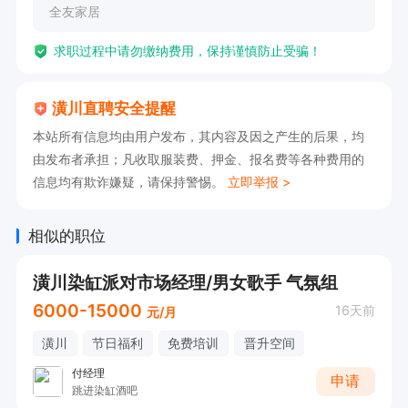
全友家居
求职过程中请勿缴纳费用，保持谨慎防止受骗！
潢川直聘安全提醒
本站所有信息均由用户发布，其内容及因之产生的后果，均
由发布者承担；凡收取服装费、押金、报名费等各种费用的
信息均有欺诈嫌疑，请保持警惕。
立即举报 >
相似的职位
潢川染缸派对市场经理/男女歌手 气氛组
6000-15000
16天前
元/月
潢川
节日福利
免费培训
晋升空间
付经理
申请
跳进染缸酒吧