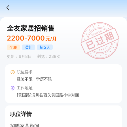
全友家居招销售
2200-7000
元/月
全职
潢川
招5人
更新：6月8日
浏览：238次
职位要求
经验不限
学历不限
工作地址
[黄国路]潢川县西关黄国路小学对面
职位详情
招聘家具顾问。
