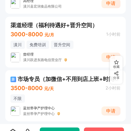
高经理
申请
潢川县宏润食品有限公司
渠道经理（福利待遇好+晋升空间）
3000-8000
1小时前
元/月
潢川
免费培训
晋升空间
曾经理
申请
潢川跃进东路电信营业厅
收藏
市场专员（加微信+不用到店上班+时间自由)
分享
兼
3500-8000
2小时前
元/天
不限
蓝丝带孕产护理中心
申请
蓝丝带孕产护理中心