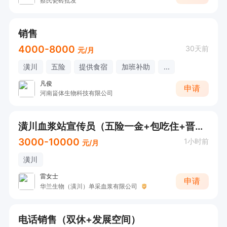
蔡氏瓷砖批发
销售
4000-8000
30天前
元/月
潢川
五险
提供食宿
加班补助
...
凡俊
申请
河南甾体生物科技有限公司
潢川血浆站宣传员（五险一金+包吃住+晋升空间）
3000-10000
1小时前
元/月
潢川
雷女士
申请
华兰生物（潢川）单采血浆有限公司
电话销售（双休+发展空间）