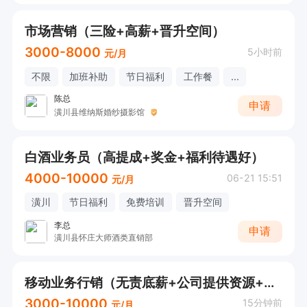
市场营销（三险+高薪+晋升空间）
3000-8000
5小时前
元/月
不限
加班补助
节日福利
工作餐
...
陈总
申请
潢川县维纳斯婚纱摄影馆
白酒业务员（高提成+奖金+福利待遇好）
4000-10000
06-21 15:51
元/月
潢川
节日福利
免费培训
晋升空间
李总
申请
潢川县怀庄大师酒类直销部
移动业务行销（无责底薪+公司提供资源+晋升空间）
3000-10000
15分钟前
元/月