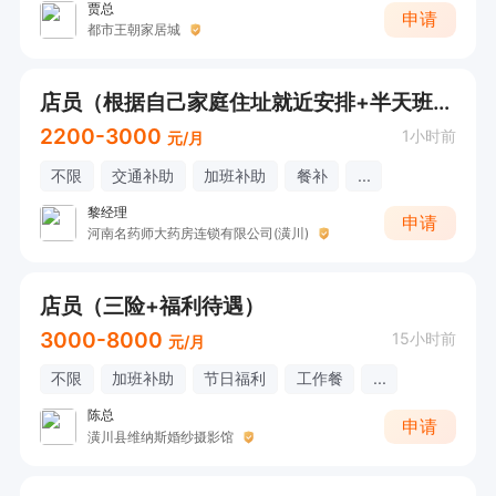
贾总
申请
都市王朝家居城
店员（根据自己家庭住址就近安排+半天班+暑假工勿扰）
2200-3000
1小时前
元/月
不限
交通补助
加班补助
餐补
...
黎经理
申请
河南名药师大药房连锁有限公司(潢川)
店员（三险+福利待遇）
3000-8000
15小时前
元/月
不限
加班补助
节日福利
工作餐
...
陈总
申请
潢川县维纳斯婚纱摄影馆