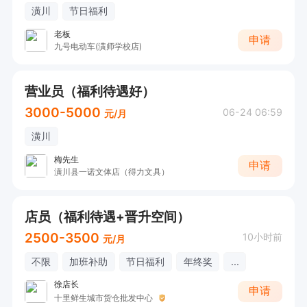
潢川
节日福利
老板
申请
九号电动车(潢师学校店)
营业员（福利待遇好）
3000-5000
06-24 06:59
元/月
潢川
梅先生
申请
潢川县一诺文体店（得力文具）
店员（福利待遇+晋升空间）
2500-3500
10小时前
元/月
不限
加班补助
节日福利
年终奖
...
徐店长
申请
十里鲜生城市货仓批发中心