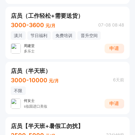
店员（工作轻松+需要送货）
3000-3600
07-08 08:48
元/月
潢川
节日福利
免费培训
晋升空间
周建堂
申请
多乐士
店员（半天班）
3000-10000
6天前
元/月
不限
何女士
申请
s妆园进口美妆
店员【半天班+暑假工勿扰】
23分钟前