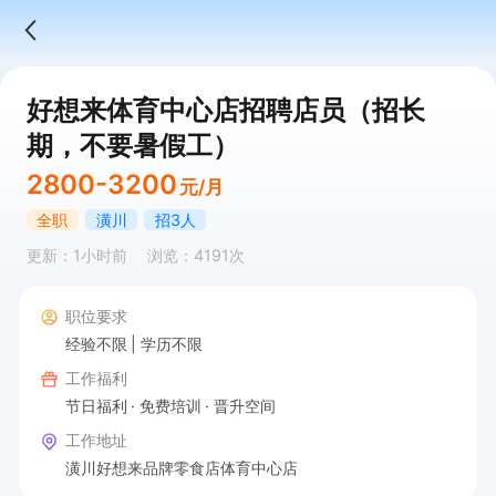
好想来体育中心店招聘店员（招长
期，不要暑假工）
2800-3200
元/月
全职
潢川
招3人
更新：1小时前
浏览：4191次
职位要求
经验不限
学历不限
工作福利
节日福利
免费培训
晋升空间
工作地址
潢川好想来品牌零食店体育中心店