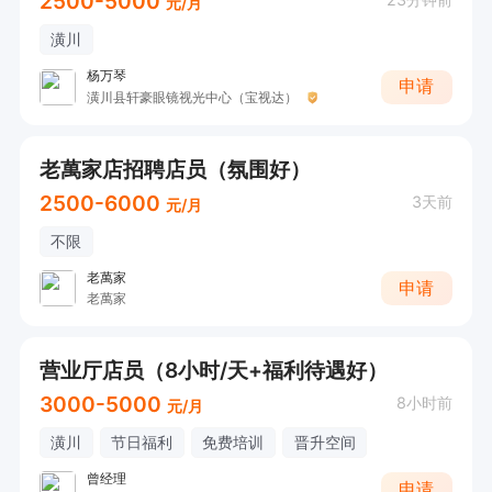
2500-5000
元/月
潢川
杨万琴
申请
潢川县轩豪眼镜视光中心（宝视达）
老萬家店招聘店员（氛围好）
2500-6000
3天前
元/月
不限
老萬家
申请
老萬家
营业厅店员（8小时/天+福利待遇好）
3000-5000
8小时前
元/月
潢川
节日福利
免费培训
晋升空间
曾经理
申请