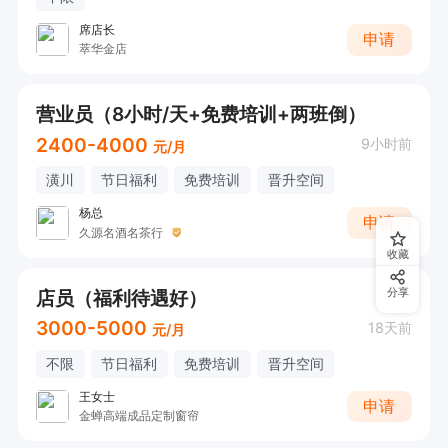
席店长
申请
萃华金店
营业员（8小时/天+免费培训+两班倒）
2400-4000
9小时前
元/月
潢川
节日福利
免费培训
晋升空间
杨总
申请
久源名酒名茶行
收藏
店员（福利待遇好）
分享
3000-5000
18天前
元/月
不限
节日福利
免费培训
晋升空间
王女士
申请
金蝉高端成品定制窗帘