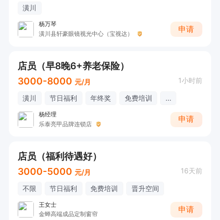
潢川
杨万琴
申请
潢川县轩豪眼镜视光中心（宝视达）
店员（早8晚6+养老保险）
3000-8000
1小时前
元/月
潢川
节日福利
年终奖
免费培训
...
杨经理
申请
乐泰亮甲品牌连锁店
店员（福利待遇好）
3000-5000
16天前
元/月
不限
节日福利
免费培训
晋升空间
王女士
申请
金蝉高端成品定制窗帘