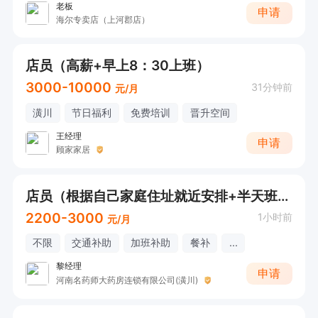
老板
申请
海尔专卖店（上河郡店）
店员（高薪+早上8：30上班）
3000-10000
31分钟前
元/月
潢川
节日福利
免费培训
晋升空间
王经理
申请
顾家家居
店员（根据自己家庭住址就近安排+半天班+暑假工勿扰）
2200-3000
1小时前
元/月
不限
交通补助
加班补助
餐补
...
黎经理
申请
河南名药师大药房连锁有限公司(潢川)