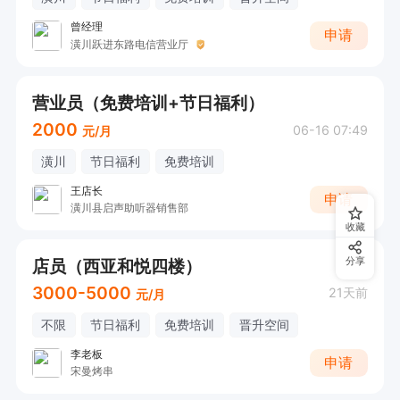
曾经理
申请
潢川跃进东路电信营业厅
营业员（免费培训+节日福利）
2000
06-16 07:49
元/月
潢川
节日福利
免费培训
王店长
申请
潢川县启声助听器销售部
收藏
店员（西亚和悦四楼）
分享
3000-5000
21天前
元/月
不限
节日福利
免费培训
晋升空间
李老板
申请
宋曼烤串