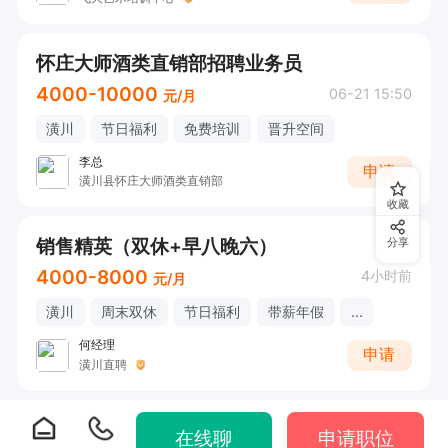
怀庄大师酒类直销部招聘业务员
4000-10000
06-21 15:50
元/月
潢川
节日福利
免费培训
晋升空间
李总
申请
潢川县怀庄大师酒类直销部
收藏
销售精英（双休+早八晚六）
分享
4000-8000
4小时前
元/月
潢川
周末双休
节日福利
带薪年假
...
何经理
申请
潢川直聘
在线聊
申请职位