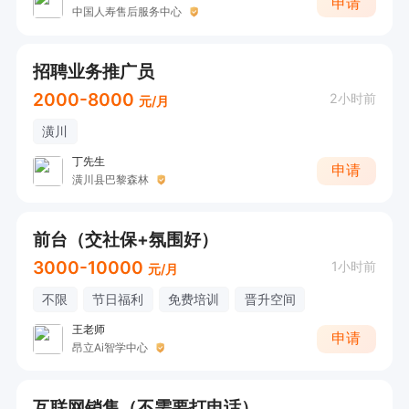
申请
中国人寿售后服务中心
招聘业务推广员
2000-8000
2小时前
元/月
潢川
丁先生
申请
潢川县巴黎森林
前台（交社保+氛围好）
3000-10000
1小时前
元/月
不限
节日福利
免费培训
晋升空间
王老师
申请
昂立Ai智学中心
互联网销售（不需要打电话）