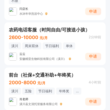
不限
闫店长
申请
水沐年华洗浴中心
农药电话客服（时间自由/可接送小孩）
2600-10000
2分钟前
元/月
潢川
周末双休
节日福利
单休
云云
申请
安徽精亚生物科技有限公司（潢川）
前台（社保+交通补助+年终奖）
2000-8000
4小时前
元/月
潢川
五险
节日福利
年终奖
...
肖老师
申请
潢川县文清托管服务有限公司