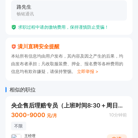
路先生
任职要求:

畅铭通讯
1、男女不限，年龄不限

求职过程中请勿缴纳费用，保持谨慎防止受骗！
2、不用怀疑自己能力，只要你做过销售，有老员
工

潢川直聘安全提醒
带，基本一天就有成就，第二天正常开单。主打快
本站所有信息均由用户发布，其内容及因之产生的后果，均
速

由发布者承担；凡收取服装费、押金、报名费等各种费用的
简单!

信息均有欺诈嫌疑，请保持警惕。
立即举报 >
3、做过通讯方面的工作，优先录用!

4、有责任心，善于沟通，有野心，有挣钱的欲
相似的职位
望。

央企售后理赔专员（上班时间8:30＋周日不上班+社保）
5.有做过保险，pos机器，贷款岗位的优先

3000-9000
10分钟前
元/月
有意向🉑电话沟通，请告知【潢川直聘】看到的😊
不限
王经理