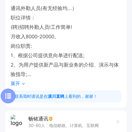
通讯外勤人员(有无经验均...）

职位详情：

(聘)招聘外勤人员!工作简单!

月收入8000-20000。

岗位职责:

1、根据公司提供意向单进行配送;

2、为用户提供新产品与新业务的介绍、演示与体
验指导;

展开
3、主动向客户告知、推荐的新业务;

4、自己无需发愁客户资源，给你精准客户自己拜
联系我时请说是在
潢川直聘
上看到的，谢谢！
访成交。只要曾有销售经验!

5、硬性条件:为了自己拜访客户，要求c1驾照有
畅铭通讯
车。

30-60人
电信邮政、计算机、互联网
有地推、展销、外出做活动经验者优先!
